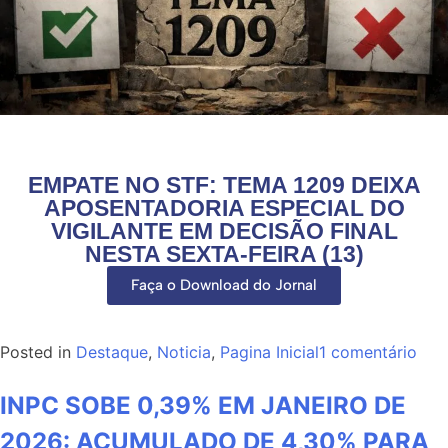
EMPATE NO STF: TEMA 1209 DEIXA
APOSENTADORIA ESPECIAL DO
VIGILANTE EM DECISÃO FINAL
NESTA SEXTA-FEIRA (13)
Faça o Download do Jornal
Posted in
Destaque
,
Noticia
,
Pagina Inicial
1 comentário
INPC SOBE 0,39% EM JANEIRO DE
2026: ACUMULADO DE 4,30% PARA