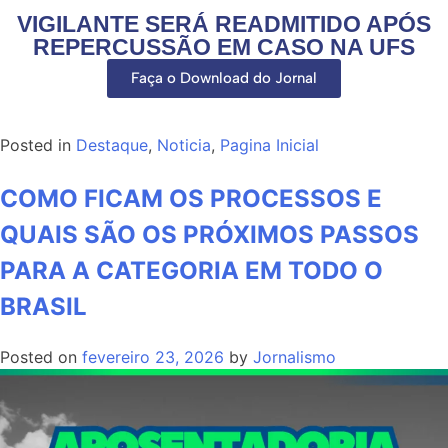
VIGILANTE SERÁ READMITIDO APÓS
REPERCUSSÃO EM CASO NA UFS
Faça o Download do Jornal
Posted in
Destaque
,
Noticia
,
Pagina Inicial
COMO FICAM OS PROCESSOS E
QUAIS SÃO OS PRÓXIMOS PASSOS
PARA A CATEGORIA EM TODO O
BRASIL
Posted on
fevereiro 23, 2026
by
Jornalismo