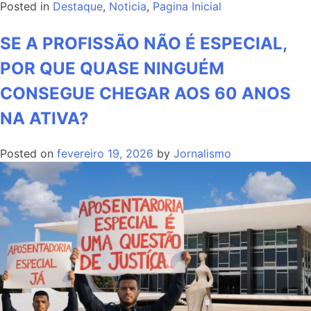
Posted in
Destaque
,
Noticia
,
Pagina Inicial
SE A PROFISSÃO NÃO É ESPECIAL,
POR QUE QUASE NINGUÉM
CONSEGUE CHEGAR AOS 60 ANOS
NA ATIVA?
Posted on
fevereiro 19, 2026
by
Jornalismo