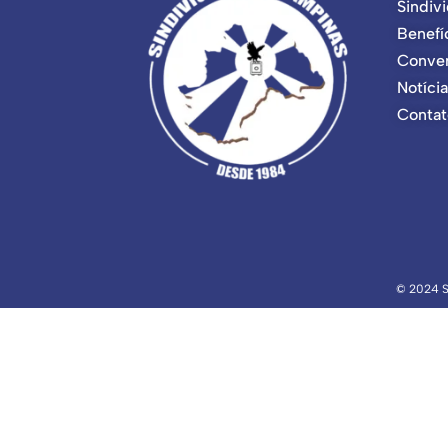
Sindivi
Benefí
Conve
Notícia
Contat
© 2024 S